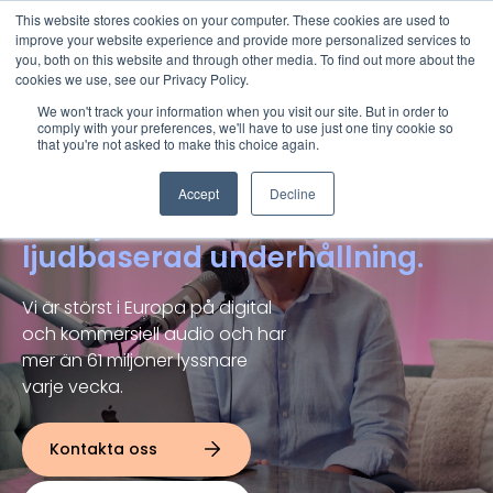
This website stores cookies on your computer. These cookies are used to
improve your website experience and provide more personalized services to
you, both on this website and through other media. To find out more about the
cookies we use, see our Privacy Policy.
We won't track your information when you visit our site. But in order to
comply with your preferences, we'll have to use just one tiny cookie so
that you're not asked to make this choice again.
Bauer Media
Accept
Decline
Det självklara mediehuset för
ljudbaserad underhållning.
Vi är störst i Europa på digital
och kommersiell audio och har
mer än 61 miljoner lyssnare
varje vecka.
Kontakta oss