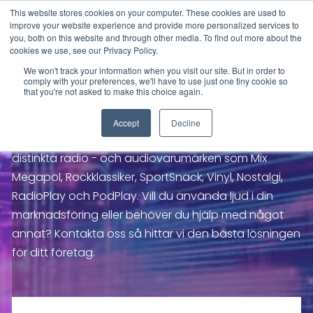
This website stores cookies on your computer. These cookies are used to
improve your website experience and provide more personalized services to
you, both on this website and through other media. To find out more about the
cookies we use, see our Privacy Policy.
We won't track your information when you visit our site. But in order to
Hur kan vi hjälpa dig?
comply with your preferences, we'll have to use just one tiny cookie so
that you're not asked to make this choice again.
Bauer Media är Europas ledande mediehus för
Accept
Decline
ljudbaserad underhållning och hemmet för många
distinkta radio - och audiovarumärken som Mix
Megapol, Rockklassiker, SportSnack, Vinyl, Nostalgi,
RadioPlay och PodPlay. Vill du använda ljud i din
marknadsföring eller behöver du hjälp med något
annat? Kontakta oss så hittar vi den bästa lösningen
för ditt företag.