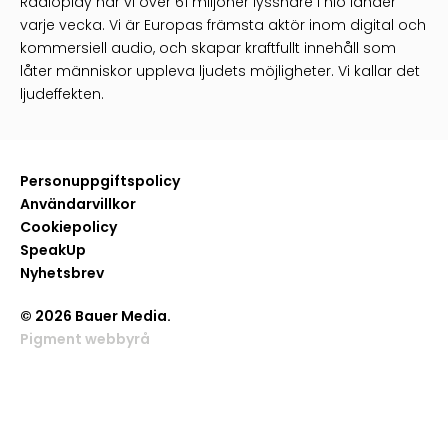
Radioplay når vi över 61 miljoner lyssnare i nio länder
varje vecka. Vi är Europas främsta aktör inom digital och
kommersiell audio, och skapar kraftfullt innehåll som
låter människor uppleva ljudets möjligheter. Vi kallar det
ljudeffekten.
Personuppgiftspolicy
Användarvillkor
Cookiepolicy
SpeakUp
Nyhetsbrev
© 2026 Bauer Media.
Pigment webbyrå