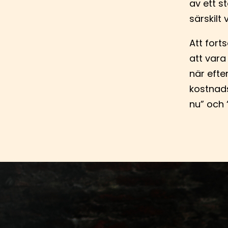
av ett s
särskilt 
Att fort
att vara
när efte
kostnads
nu” och 