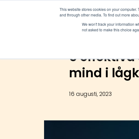
This website stores cookies on your computer. 
and through other media. To find out more abou
Annonsera
Inspiration
We won't track your information whe
not asked to make this choice aga
5 effektiva
mind i låg
16 augusti, 2023