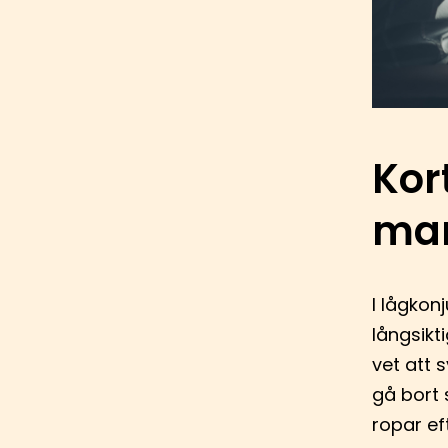
Kor
mar
I lågkonj
långsikt
vet att s
gå bort 
ropar ef