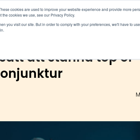
These cookies are used to improve your website experience and provide more perso
t the cookies we use, see our Privacy Policy.
 & insikter
Vanliga frågor
Om oss
K
n you visit our site. But in order to comply with your preferences, we'll have to use 
in.
 sätt att stanna top of
konjunktur
M