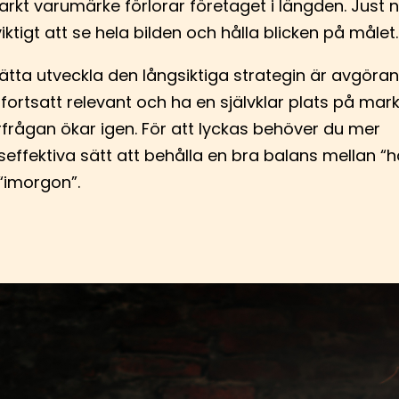
tarkt varumärke förlorar företaget i längden. Just 
viktigt att se hela bilden och hålla blicken på målet.
sätta utveckla den långsiktiga strategin är avgöra
 fortsatt relevant och ha en självklar plats på ma
rfrågan ökar igen. För att lyckas behöver du mer
effektiva sätt att behålla en bra balans mellan “
“imorgon”.