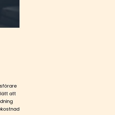
dsförare
lätt att
edning
bekostnad