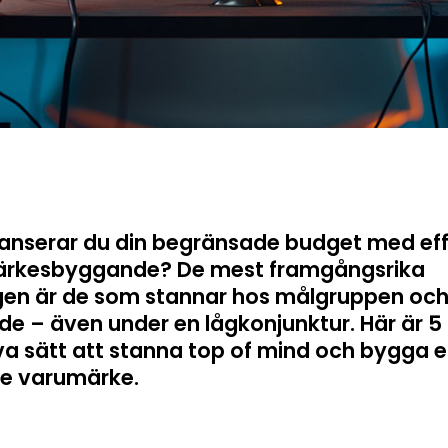
lanserar du din begränsade budget med eff
rkesbyggande? De mest framgångsrika
gen är de som stannar hos målgruppen och
rde – även under en lågkonjunktur. Här är 5
va sätt att stanna top of mind och bygga e
re varumärke.