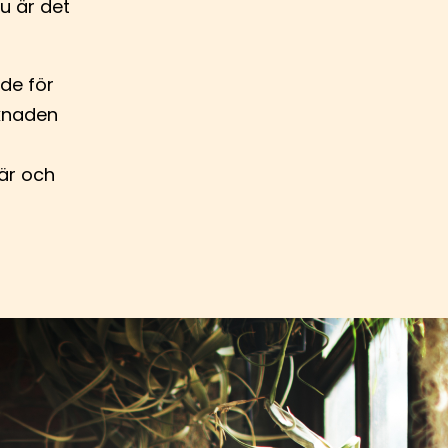
nu är det
nde för
rknaden
här och