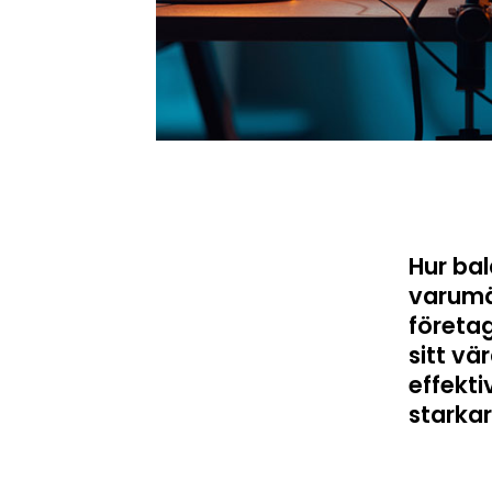
Hur ba
varumä
företa
sitt vä
effekti
starka