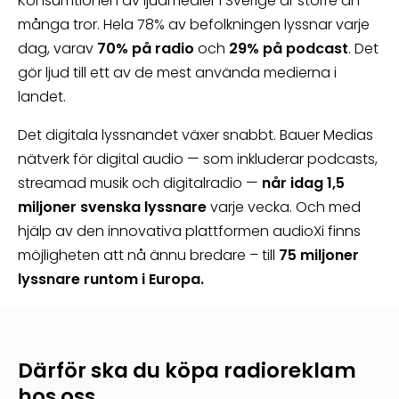
Konsumtionen av ljudmedier i Sverige är större än
många tror. Hela 78% av befolkningen lyssnar varje
dag, varav
70% på radio
och
29% på podcast
. Det
gör ljud till ett av de mest använda medierna i
landet.
Det digitala lyssnandet växer snabbt. Bauer Medias
nätverk för digital audio — som inkluderar podcasts,
streamad musik och digitalradio —
når idag 1,5
miljoner svenska lyssnare
varje vecka. Och med
hjälp av den innovativa plattformen
audioXi
finns
möjligheten att nå ännu bredare – till
75 miljoner
lyssnare runtom i Europa.
Därför ska du köpa radioreklam
hos oss